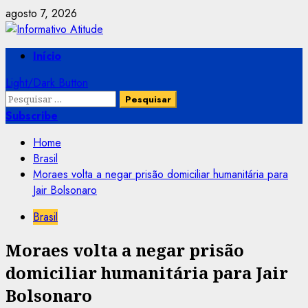
Skip
agosto 7, 2026
to
content
Primary
Início
Menu
Light/Dark Button
Pesquisar
por:
Subscribe
Home
Brasil
Moraes volta a negar prisão domiciliar humanitária para
Jair Bolsonaro
Brasil
Moraes volta a negar prisão
domiciliar humanitária para Jair
Bolsonaro