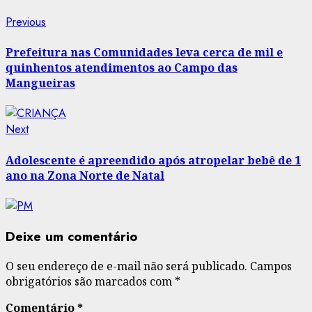
Post
Previous
Previous
post:
navigation
Prefeitura nas Comunidades leva cerca de mil e
quinhentos atendimentos ao Campo das
Mangueiras
Next
Next
post:
Adolescente é apreendido após atropelar bebê de 1
ano na Zona Norte de Natal
Deixe um comentário
O seu endereço de e-mail não será publicado.
Campos
obrigatórios são marcados com
*
Comentário
*