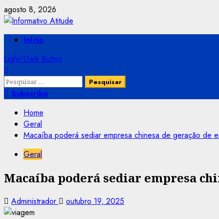
Skip
agosto 8, 2026
to
content
Primary
Início
Menu
Light/Dark Button
Pesquisar
por:
Subscribe
Home
Geral
Macaíba poderá sediar empresa chinesa de geração de ene
Geral
Macaíba poderá sediar empresa chin
Administrador
outubro 19, 2025