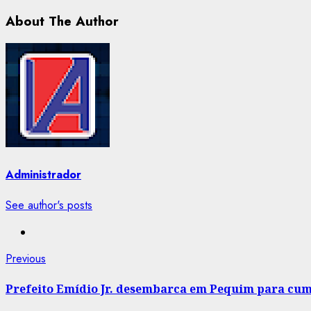
About The Author
Administrador
See author's posts
Post
Previous
Previous
post:
navigation
Prefeito Emídio Jr. desembarca em Pequim para cu