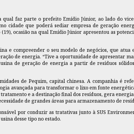
 qual faz parte o prefeito Emídio Júnior, ao lado do vi
como cidade que poderá sediar empresa de geração energi
19), ocasião na qual Emídio Júnior apresentou as potencia
usina e compreender o seu modelo de negócios, que atua
eração de energia. “Tive a oportunidade de apresentar mai
 usina de geração de energia a partir de resíduos sólido
midades de Pequim, capital chinesa. A companhia é refe
logia avançada para transformar o lixo em fonte energétic
 tratamento e a destinação final dos resíduos, gera energia
necessidade de grandes áreas para armazenamento de resíd
onsável por conduzir as tratativas junto à SUS Environm
usina desse tipo no estado.