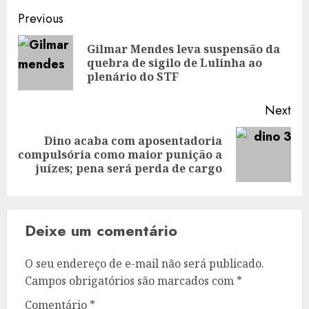
Post
Previous
navigation
Gilmar Mendes leva suspensão da
Pre
quebra de sigilo de Lulinha ao
pos
plenário do STF
Next
Dino acaba com aposentadoria
Next
compulsória como maior punição a
post:
juízes; pena será perda de cargo
Deixe um comentário
O seu endereço de e-mail não será publicado.
Campos obrigatórios são marcados com
*
Comentário
*