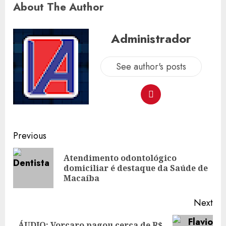
About The Author
Administrador
See author's posts
Post
Previous
navigation
Atendimento odontológico
Pre
domiciliar é destaque da Saúde de
pos
Macaíba
Next
ÁUDIO: Vorcaro pagou cerca de R$