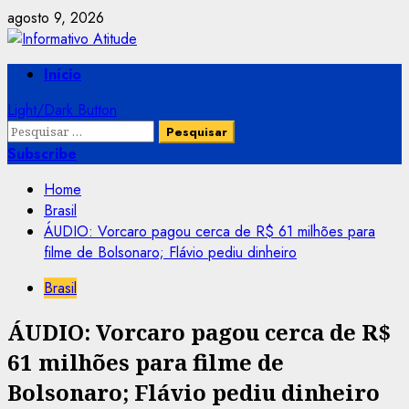
Skip
agosto 9, 2026
to
content
Primary
Início
Menu
Light/Dark Button
Pesquisar
por:
Subscribe
Home
Brasil
ÁUDIO: Vorcaro pagou cerca de R$ 61 milhões para
filme de Bolsonaro; Flávio pediu dinheiro
Brasil
ÁUDIO: Vorcaro pagou cerca de R$
61 milhões para filme de
Bolsonaro; Flávio pediu dinheiro