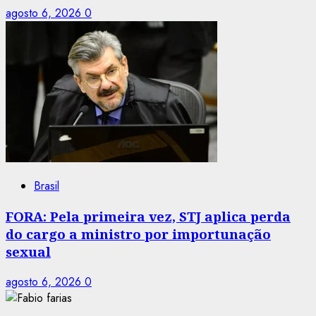
agosto 6, 2026
0
Brasil
FORA: Pela primeira vez, STJ aplica perda
do cargo a ministro por importunação
sexual
agosto 6, 2026
0