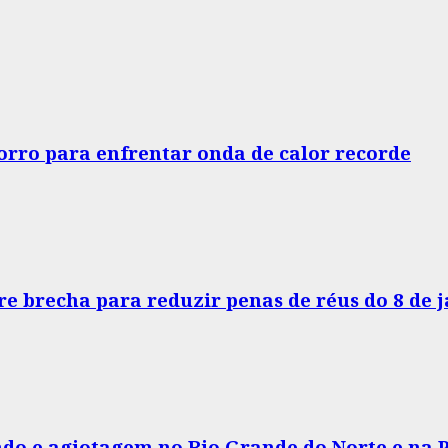
horro para enfrentar onda de calor recorde
e brecha para reduzir penas de réus do 8 de 
do e agiotagem no Rio Grande do Norte e na 