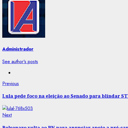
Administrador
See author's posts
Post
Previous
Previous
post:
navigation
Lula pede foco na eleição ao Senado para blindar ST
Next
Next
post:
Bolsonaro volta ao RN para anunciar apoio a pré-c