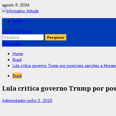
Skip
agosto 9, 2026
to
content
Primary
Início
Menu
Light/Dark Button
Pesquisar
por:
Subscribe
Home
Brasil
Lula critica governo Trump por possíveis sanções a Morae
Brasil
Lula critica governo Trump por pos
Administrador
junho 2, 2025