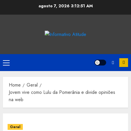
Skip
agosto 7, 2026
3:12:51 AM
to
content
Primary
Menu
Home
Geral
Jovem vive como Lulu da Pomerânia e divide opiniões
na web
Geral