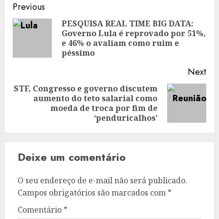
Post
Previous
navigation
PESQUISA REAL TIME BIG DATA:
Governo Lula é reprovado por 51%,
Pre
e 46% o avaliam como ruim e
pos
péssimo
Next
STF, Congresso e governo discutem
aumento do teto salarial como
Next
moeda de troca por fim de
post:
‘penduricalhos’
Deixe um comentário
O seu endereço de e-mail não será publicado.
Campos obrigatórios são marcados com
*
Comentário
*