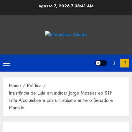
Skip
agosto 7, 2026
7:38:41 AM
to
content
Primary
Menu
Home
Política
Insistência de Lula em indicar Jorge Messias ao STF
irrita Alcolumbre e cria um abismo entre o Senado e
Planalto