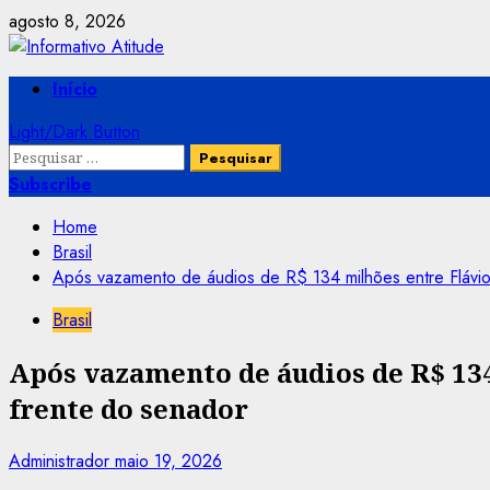
Skip
agosto 8, 2026
to
content
Primary
Início
Menu
Light/Dark Button
Pesquisar
por:
Subscribe
Home
Brasil
Após vazamento de áudios de R$ 134 milhões entre Flávio 
Brasil
Após vazamento de áudios de R$ 134
frente do senador
Administrador
maio 19, 2026