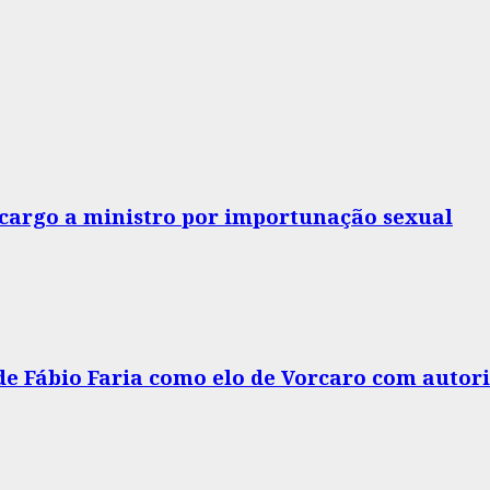
o cargo a ministro por importunação sexual
 de Fábio Faria como elo de Vorcaro com autor