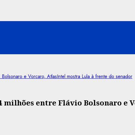
Bolsonaro e Vorcaro, AtlasIntel mostra Lula à frente do senador
 milhões entre Flávio Bolsonaro e V