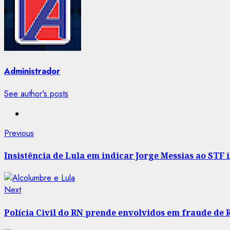
Administrador
See author's posts
Post
Previous
Previous
post:
navigation
Insistência de Lula em indicar Jorge Messias ao STF 
Next
Next
post:
Polícia Civil do RN prende envolvidos em fraude de 