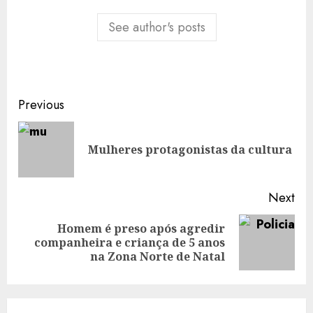
See author's posts
Post
Previous
navigation
Pre
Mulheres protagonistas da cultura
pos
Next
Homem é preso após agredir
Next
companheira e criança de 5 anos
post:
na Zona Norte de Natal