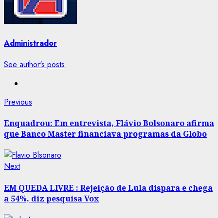
Administrador
See author's posts
Post
Previous
Previous
post:
navigation
Enquadrou: Em entrevista, Flávio Bolsonaro afirma
que Banco Master financiava programas da Globo
Next
Next
post:
EM QUEDA LIVRE : Rejeição de Lula dispara e chega
a 54%, diz pesquisa Vox