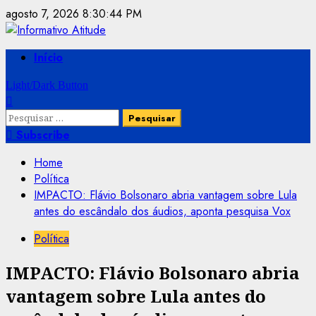
Skip
agosto 7, 2026
8:30:44 PM
to
content
Primary
Início
Menu
Light/Dark Button
Pesquisar
por:
Subscribe
Home
Política
IMPACTO: Flávio Bolsonaro abria vantagem sobre Lula
antes do escândalo dos áudios, aponta pesquisa Vox
Política
IMPACTO: Flávio Bolsonaro abria
vantagem sobre Lula antes do