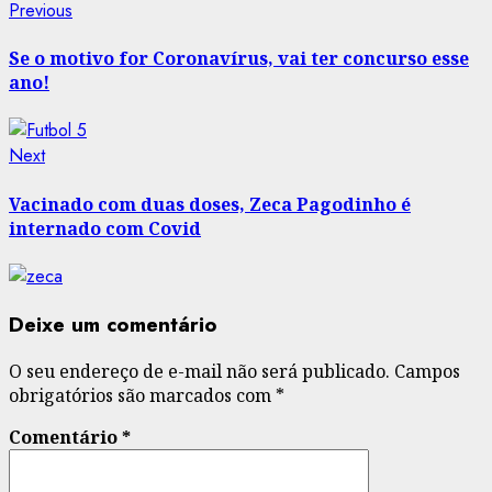
Post
Previous
Previous
post:
navigation
Se o motivo for Coronavírus, vai ter concurso esse
ano!
Next
Next
post:
Vacinado com duas doses, Zeca Pagodinho é
internado com Covid
Deixe um comentário
O seu endereço de e-mail não será publicado.
Campos
obrigatórios são marcados com
*
Comentário
*