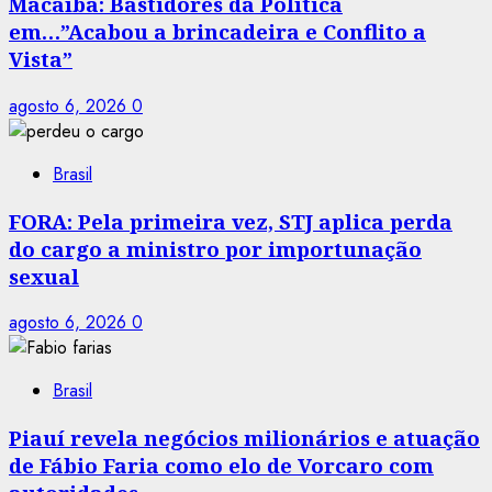
Macaíba: Bastidores da Política
em…”Acabou a brincadeira e Conflito a
Vista”
agosto 6, 2026
0
Brasil
FORA: Pela primeira vez, STJ aplica perda
do cargo a ministro por importunação
sexual
agosto 6, 2026
0
Brasil
Piauí revela negócios milionários e atuação
de Fábio Faria como elo de Vorcaro com