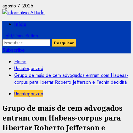
Skip
agosto 7, 2026
to
content
Primary
Início
Menu
Light/Dark Button
Pesquisar
por:
Subscribe
Home
Uncategorized
Grupo de mais de cem advogados entram com Habeas-
corpus para libertar Roberto Jefferson e Fachin decidirá
Uncategorized
Grupo de mais de cem advogados
entram com Habeas-corpus para
libertar Roberto Jefferson e