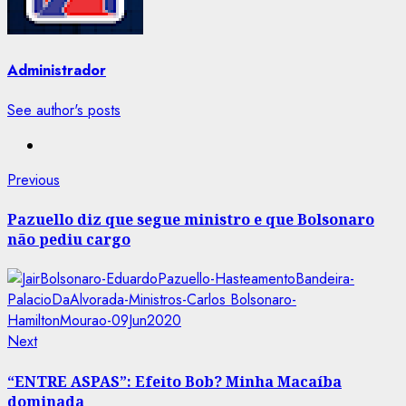
Administrador
See author's posts
Post
Previous
Previous
post:
navigation
Pazuello diz que segue ministro e que Bolsonaro
não pediu cargo
Next
Next
post:
“ENTRE ASPAS”: Efeito Bob? Minha Macaíba
dominada