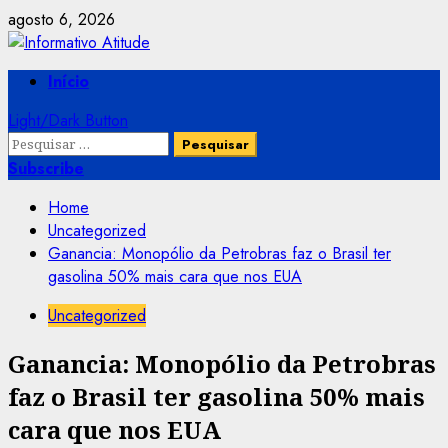
Skip
agosto 6, 2026
to
content
Primary
Início
Menu
Light/Dark Button
Pesquisar
por:
Subscribe
Home
Uncategorized
Ganancia: Monopólio da Petrobras faz o Brasil ter
gasolina 50% mais cara que nos EUA
Uncategorized
Ganancia: Monopólio da Petrobras
faz o Brasil ter gasolina 50% mais
cara que nos EUA