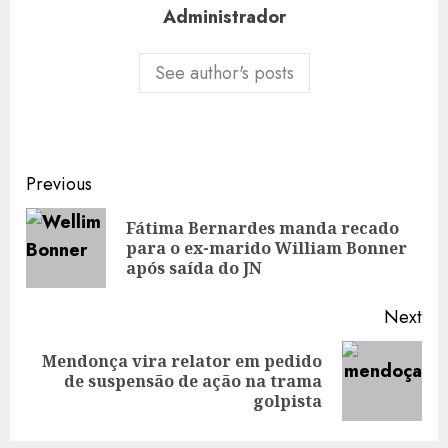
Administrador
See author's posts
Post
Previous
navigation
Fátima Bernardes manda recado
Pre
para o ex-marido William Bonner
pos
após saída do JN
Next
Mendonça vira relator em pedido
Next
de suspensão de ação na trama
post:
golpista