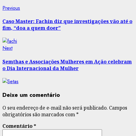
Post
Previous
Previous
post:
navigation
Caso Master: Fachin diz que investigações vão até o
fim, “doa a quem doer”
Next
Next
post:
Semthas e Associações Mulheres em Ação celebram
o Dia Internacional da Mulher
Deixe um comentário
O seu endereço de e-mail não será publicado.
Campos
obrigatórios são marcados com
*
Comentário
*