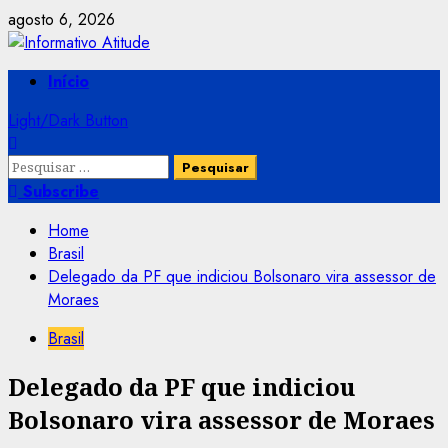
Skip
agosto 6, 2026
to
content
Primary
Início
Menu
Light/Dark Button
Pesquisar
por:
Subscribe
Home
Brasil
Delegado da PF que indiciou Bolsonaro vira assessor de
Moraes
Brasil
Delegado da PF que indiciou
Bolsonaro vira assessor de Moraes