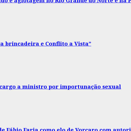
do e agiotagem no Rio Grande do Norte e na 
 brincadeira e Conflito a Vista”
o cargo a ministro por importunação sexual
 de Fábio Faria como elo de Vorcaro com autor