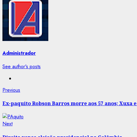
Administrador
See author's posts
Post
Previous
Previous
post:
navigation
Ex-paquito Robson Barros morre aos 57 anos; Xuxa 
Next
Next
post: