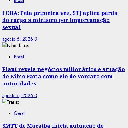
Brasil
FORA: Pela primeira vez, STJ aplica perda
do cargo a ministro por importunação
sexual
agosto 6, 2026
0
Brasil
Piauí revela negócios milionários e atuação
de Fábio Faria como elo de Vorcaro com
autoridades
agosto 6, 2026
0
Geral
SMTT de Macaíba inicia autuação de