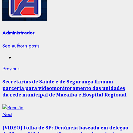
Administrador
See author's posts
Post
Previous
Previous
post:
navigation
Secretarias de Saúde e de Segurança firmam
parceria para videomonitoramento das unidades
da rede municipal de Macaíba e Hospital Regional
Next
Next
post:
[VIDEO] Folha de SP: Denúncia baseada em deleção