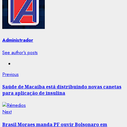
Administrador
See author's posts
Post
Previous
Previous
post:
navigation
Saúde de Macaíba está distribuindo novas canetas
para aplicação de insulina
Next
Next
post:
Brasil Moraes manda PF ouvir Bolsonaro em