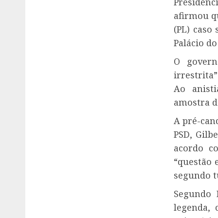
Presidênc
afirmou q
(PL) caso 
Palácio do
O govern
irrestrita
Ao anisti
amostra de
A pré-can
PSD, Gilb
acordo c
“questão e
segundo t
Segundo 
legenda, 