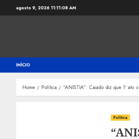
Skip
agosto 9, 2026
11:11:09 AM
to
content
INÍCIO
Home
Política
“ANISTIA”: Caiado diz que 1º ato co
Política
“ANI