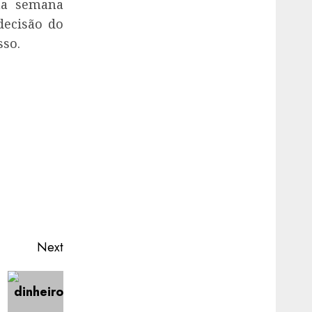
 na semana
decisão do
sso.
Next