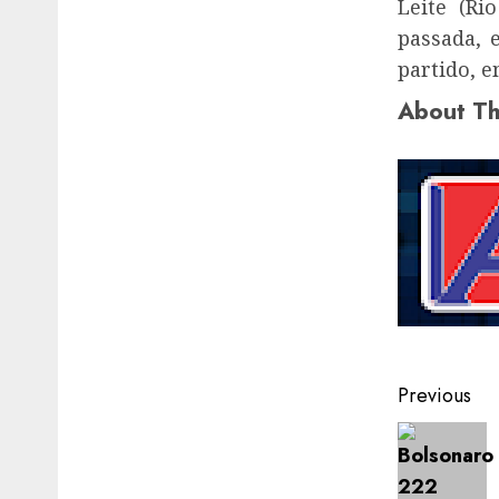
Leite (Ri
passada, 
partido, 
About Th
Post
Previous
navigat