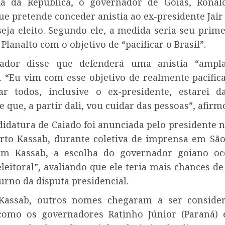
ia da República, o governador de Goiás, Ronal
ue pretende conceder anistia ao ex-presidente Jair
seja eleito. Segundo ele, a medida seria seu prim
 Planalto com o objetivo de “pacificar o Brasil”.
ador disse que defenderá uma anistia “ampla
”. “Eu vim com esse objetivo de realmente pacifica
ar todos, inclusive o ex-presidente, estarei
 que, a partir dali, vou cuidar das pessoas”, afirm
didatura de Caiado foi anunciada pelo presidente n
erto Kassab, durante coletiva de imprensa em São
om Kassab, a escolha do governador goiano oc
leitoral”, avaliando que ele teria mais chances d
urno da disputa presidencial.
Kassab, outros nomes chegaram a ser consider
como os governadores Ratinho Júnior (Paraná)