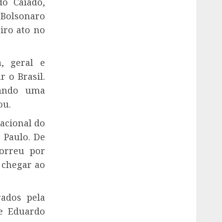
do Caiado,
 Bolsonaro
eiro ato no
, geral e
r o Brasil.
 dando uma
ou.
acional do
 Paulo. De
orreu por
e chegar ao
ados pela
 e Eduardo