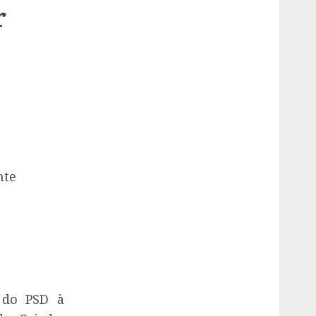
r
nte
 do PSD à