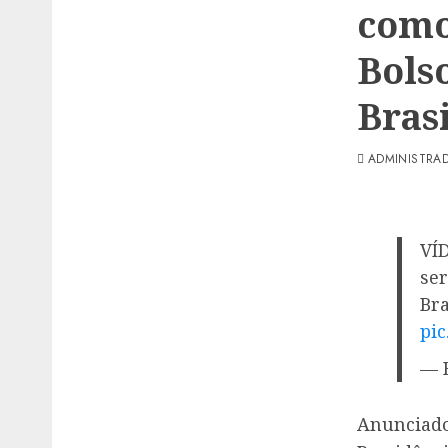
como
Bols
Brasi
ADMINISTRA
VÍD
ser
Bra
pi
— 
Anunciad