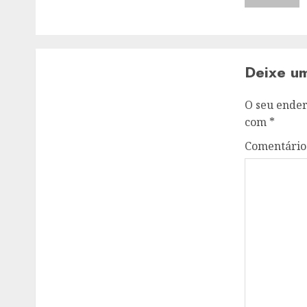
Deixe u
O seu ender
com
*
Comentári