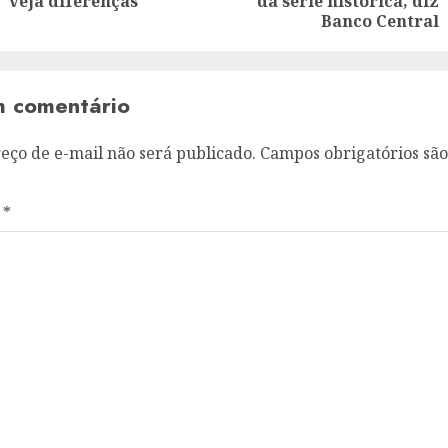
post:
veja diferenças
da série histórica, diz
Banco Central
m comentário
eço de e-mail não será publicado.
Campos obrigatórios sã
o
*