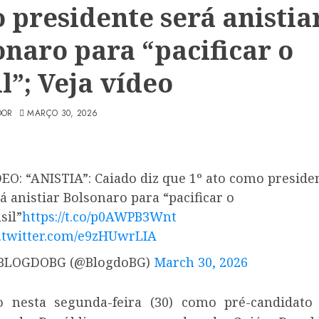
 presidente será anistia
onaro para “pacificar o
l”; Veja vídeo
DOR
MARÇO 30, 2026
EO: “ANISTIA”: Caiado diz que 1º ato como preside
á anistiar Bolsonaro para “pacificar o
sil”
https://t.co/p0AWPB3Wnt
c.twitter.com/e9zHUwrLIA
BLOGDOBG (@BlogdoBG)
March 30, 2026
o nesta segunda-feira (30) como pré-candidato