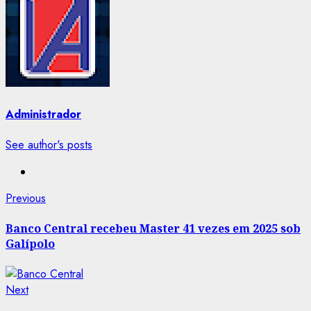
Administrador
See author's posts
Post
Previous
Previous
post:
navigation
Banco Central recebeu Master 41 vezes em 2025 sob
Galípolo
Next
Next
post: