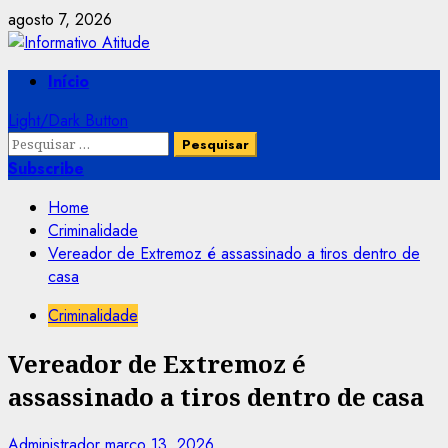
Skip
agosto 7, 2026
to
content
Primary
Início
Menu
Light/Dark Button
Pesquisar
por:
Subscribe
Home
Criminalidade
Vereador de Extremoz é assassinado a tiros dentro de
casa
Criminalidade
Vereador de Extremoz é
assassinado a tiros dentro de casa
Administrador
março 13, 2026