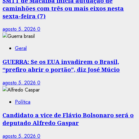
SMTT de Macaíba inicia autuação de
caminhões com três ou mais eixos nesta
sexta-feira (7)
agosto 5, 2026
0
Geral
GUERRA: Se os EUA invadirem o Brasil,
“prefiro abrir o portão”, diz José Múcio
agosto 5, 2026
0
Política
Candidato a vice de Flávio Bolsonaro será o
deputado Alfredo Gaspar
agosto 5, 2026
0