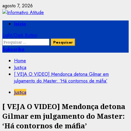
Skip
agosto 7, 2026
to
content
Primary
Início
Menu
Light/Dark Button
Pesquisar
por:
Subscribe
Home
Justiça
[ VEJA O VIDEO] Mendonça detona Gilmar em
julgamento do Master: ‘Há contornos de máfia’
Justiça
[ VEJA O VIDEO] Mendonça detona
Gilmar em julgamento do Master:
‘Há contornos de máfia’