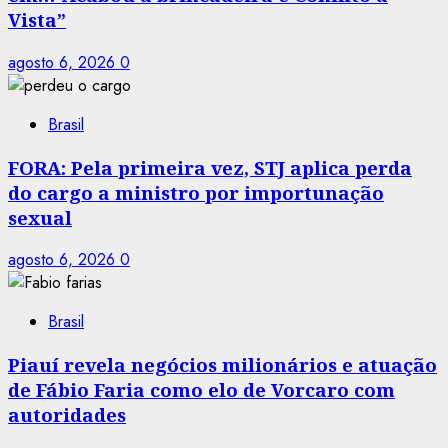
Vista”
agosto 6, 2026
0
Brasil
FORA: Pela primeira vez, STJ aplica perda
do cargo a ministro por importunação
sexual
agosto 6, 2026
0
Brasil
Piauí revela negócios milionários e atuação
de Fábio Faria como elo de Vorcaro com
autoridades