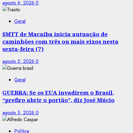
agosto 6, 2026
0
Geral
SMTT de Macaíba inicia autuação de
caminhões com três ou mais eixos nesta
sexta-feira (7)
agosto 5, 2026
0
Geral
GUERRA: Se os EUA invadirem o Brasil,
“prefiro abrir o portão”, diz José Múcio
agosto 5, 2026
0
Política