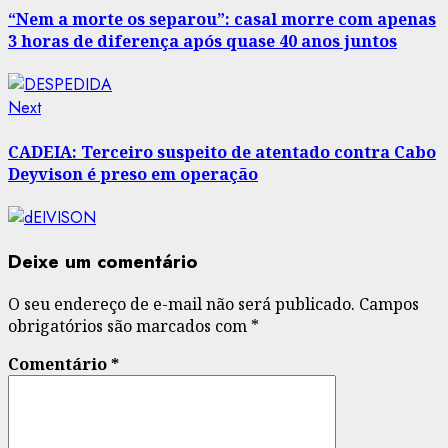
navigation
“Nem a morte os separou”: casal morre com apenas
3 horas de diferença após quase 40 anos juntos
Next
Next
post:
CADEIA: Terceiro suspeito de atentado contra Cabo
Deyvison é preso em operação
Deixe um comentário
O seu endereço de e-mail não será publicado.
Campos
obrigatórios são marcados com
*
Comentário
*