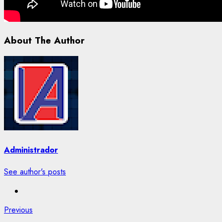
About The Author
Administrador
See author's posts
Post
Previous
Previous
post: