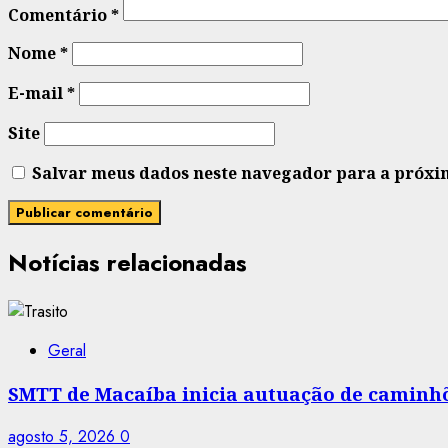
Comentário
*
Nome
*
E-mail
*
Site
Salvar meus dados neste navegador para a próxi
Notícias relacionadas
Geral
SMTT de Macaíba inicia autuação de caminhõe
agosto 5, 2026
0