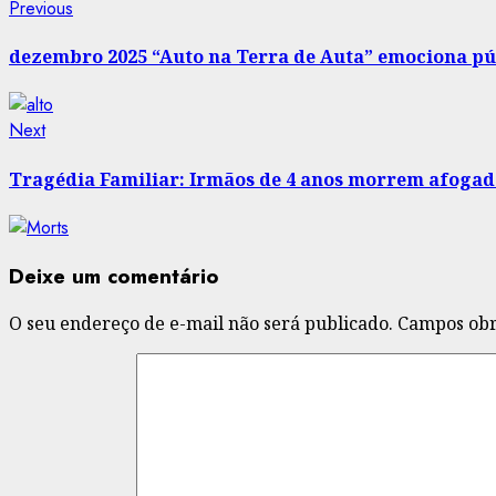
Post
Previous
Previous
post:
navigation
dezembro 2025 “Auto na Terra de Auta” emociona púb
Next
Next
post:
Tragédia Familiar: Irmãos de 4 anos morrem afogad
Deixe um comentário
O seu endereço de e-mail não será publicado.
Campos obr