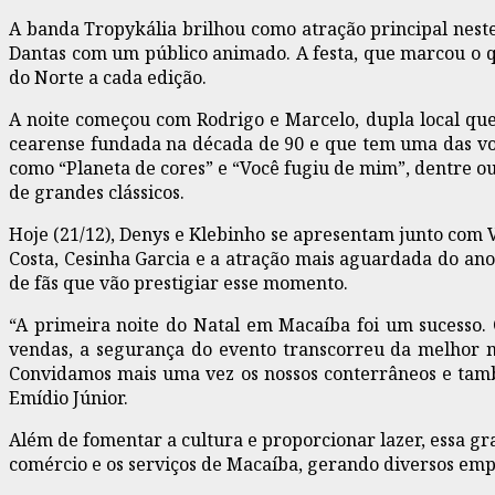
A banda Tropykália brilhou como atração principal nest
Dantas com um público animado. A festa, que marcou o q
do Norte a cada edição.
A noite começou com Rodrigo e Marcelo, dupla local que
cearense fundada na década de 90 e que tem uma das voz
como “Planeta de cores” e “Você fugiu de mim”, dentre ou
de grandes clássicos.
Hoje (21/12), Denys e Klebinho se apresentam junto com V
Costa, Cesinha Garcia e a atração mais aguardada do an
de fãs que vão prestigiar esse momento.
“A primeira noite do Natal em Macaíba foi um sucesso. 
vendas, a segurança do evento transcorreu da melhor m
Convidamos mais uma vez os nossos conterrâneos e també
Emídio Júnior.
Além de fomentar a cultura e proporcionar lazer, essa g
comércio e os serviços de Macaíba, gerando diversos emp