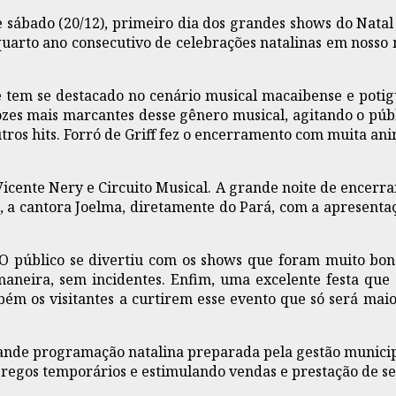
e sábado (20/12), primeiro dia dos grandes shows do Na
uarto ano consecutivo de celebrações natalinas em nosso
 tem se destacado no cenário musical macaibense e potigu
es mais marcantes desse gênero musical, agitando o púb
tros hits. Forró de Griff fez o encerramento com muita an
icente Nery e Circuito Musical. A grande noite de encerra
o, a cantora Joelma, diretamente do Pará, com a apresen
O público se divertiu com os shows que foram muito bon
aneira, sem incidentes. Enfim, uma excelente festa qu
m os visitantes a curtirem esse evento que só será maio
rande programação natalina preparada pela gestão municip
regos temporários e estimulando vendas e prestação de se