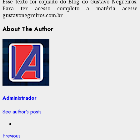
Esse texto foi copiado do Blog do Gustavo Negreiros.
Para ter acesso completo a matéria acesse
gustavonegreiros.com.br
About The Author
Administrador
See author's posts
Post
Previous
Previous