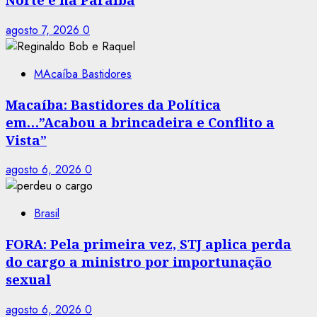
agosto 7, 2026
0
MAcaíba Bastidores
Macaíba: Bastidores da Política
em…”Acabou a brincadeira e Conflito a
Vista”
agosto 6, 2026
0
Brasil
FORA: Pela primeira vez, STJ aplica perda
do cargo a ministro por importunação
sexual
agosto 6, 2026
0