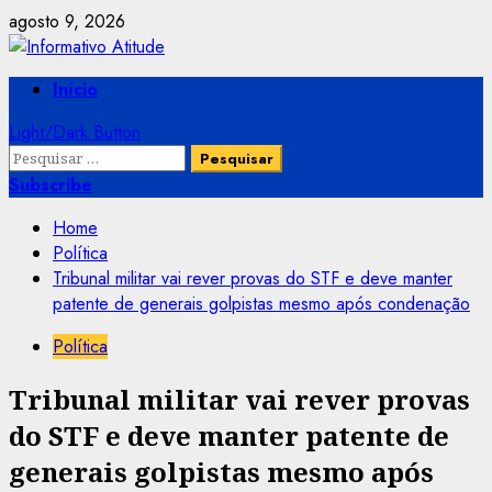
Skip
agosto 9, 2026
to
content
Primary
Início
Menu
Light/Dark Button
Pesquisar
por:
Subscribe
Home
Política
Tribunal militar vai rever provas do STF e deve manter
patente de generais golpistas mesmo após condenação
Política
Tribunal militar vai rever provas
do STF e deve manter patente de
generais golpistas mesmo após