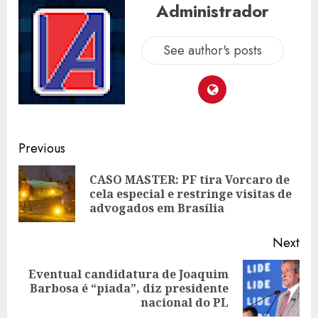
Administrador
See author's posts
Post
Previous
navigation
CASO MASTER: PF tira Vorcaro de
Pre
cela especial e restringe visitas de
pos
advogados em Brasília
Next
Eventual candidatura de Joaquim
Next
Barbosa é “piada”, diz presidente
post:
nacional do PL