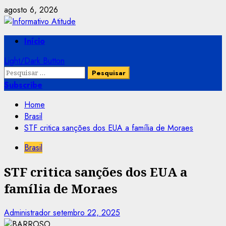
Skip
agosto 6, 2026
to
content
Primary
Início
Menu
Light/Dark Button
Pesquisar
por:
Subscribe
Home
Brasil
STF critica sanções dos EUA a família de Moraes
Brasil
STF critica sanções dos EUA a
família de Moraes
Administrador
setembro 22, 2025