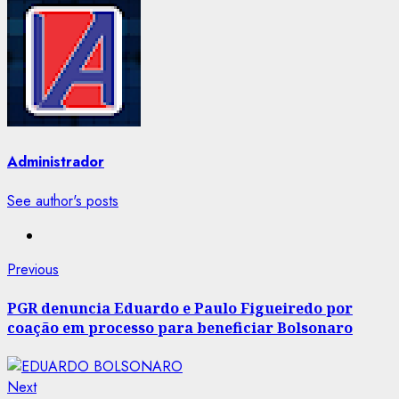
Administrador
See author's posts
Post
Previous
Previous
post:
navigation
PGR denuncia Eduardo e Paulo Figueiredo por
coação em processo para beneficiar Bolsonaro
Next
Next