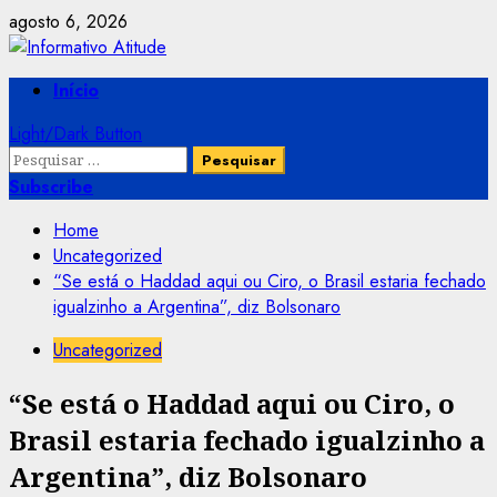
Skip
agosto 6, 2026
to
content
Primary
Início
Menu
Light/Dark Button
Pesquisar
por:
Subscribe
Home
Uncategorized
“Se está o Haddad aqui ou Ciro, o Brasil estaria fechado
igualzinho a Argentina”, diz Bolsonaro
Uncategorized
“Se está o Haddad aqui ou Ciro, o
Brasil estaria fechado igualzinho a
Argentina”, diz Bolsonaro