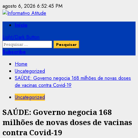
Skip
agosto 6, 2026
6:52:45 PM
to
content
Primary
Início
Menu
Light/Dark Button
Pesquisar
por:
Subscribe
Home
Uncategorized
SAÚDE: Governo negocia 168 milhões de novas doses
de vacinas contra Covid-19
Uncategorized
SAÚDE: Governo negocia 168
milhões de novas doses de vacinas
contra Covid-19