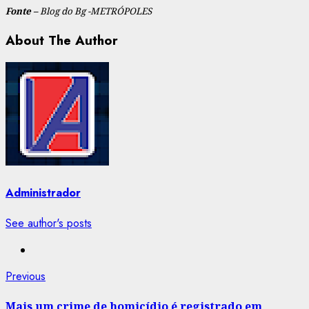
Fonte –
Blog do Bg -METRÓPOLES
About The Author
Administrador
See author's posts
Post
Previous
Previous
post:
navigation
Mais um crime de homicídio é registrado em