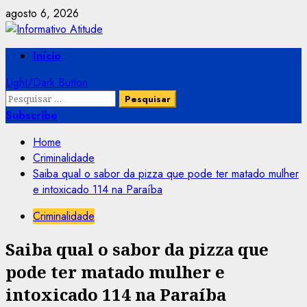
Skip
agosto 6, 2026
to
content
Primary
Início
Menu
Light/Dark Button
Pesquisar
por:
Subscribe
Home
Criminalidade
Saiba qual o sabor da pizza que pode ter matado mulher
e intoxicado 114 na Paraíba
Criminalidade
Saiba qual o sabor da pizza que
pode ter matado mulher e
intoxicado 114 na Paraíba