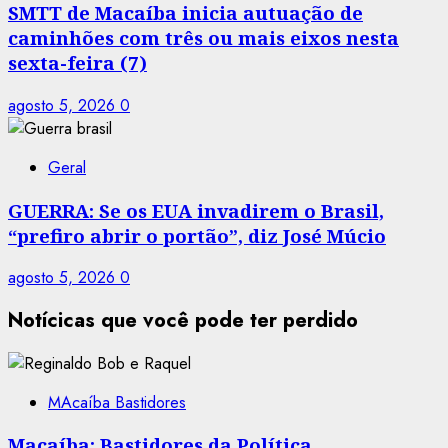
SMTT de Macaíba inicia autuação de
caminhões com três ou mais eixos nesta
sexta-feira (7)
agosto 5, 2026
0
Geral
GUERRA: Se os EUA invadirem o Brasil,
“prefiro abrir o portão”, diz José Múcio
agosto 5, 2026
0
Notícicas que você pode ter perdido
MAcaíba Bastidores
Macaíba: Bastidores da Política