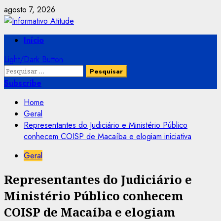
Skip
agosto 7, 2026
to
content
Primary
Início
Menu
Light/Dark Button
Pesquisar
por:
Subscribe
Home
Geral
Representantes do Judiciário e Ministério Público
conhecem COISP de Macaíba e elogiam iniciativa
Geral
Representantes do Judiciário e
Ministério Público conhecem
COISP de Macaíba e elogiam