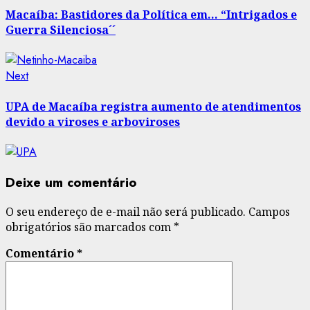
navigation
Macaíba: Bastidores da Política em… “Intrigados e
Guerra Silenciosa´´
Next
Next
post:
UPA de Macaíba registra aumento de atendimentos
devido a viroses e arboviroses
Deixe um comentário
O seu endereço de e-mail não será publicado.
Campos
obrigatórios são marcados com
*
Comentário
*