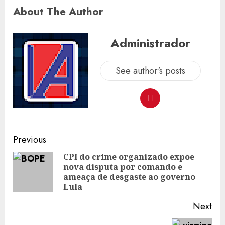
About The Author
Administrador
See author's posts
Post
Previous
navigation
CPI do crime organizado expõe
nova disputa por comando e
Pre
ameaça de desgaste ao governo
pos
Lula
Next