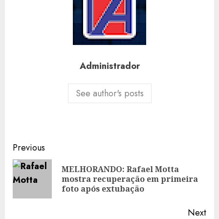
Administrador
See author's posts
Post
Previous
navigation
MELHORANDO: Rafael Motta
Pre
mostra recuperação em primeira
pos
foto após extubação
Next