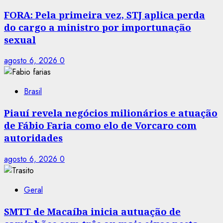
FORA: Pela primeira vez, STJ aplica perda
do cargo a ministro por importunação
sexual
agosto 6, 2026
0
Brasil
Piauí revela negócios milionários e atuação
de Fábio Faria como elo de Vorcaro com
autoridades
agosto 6, 2026
0
Geral
SMTT de Macaíba inicia autuação de