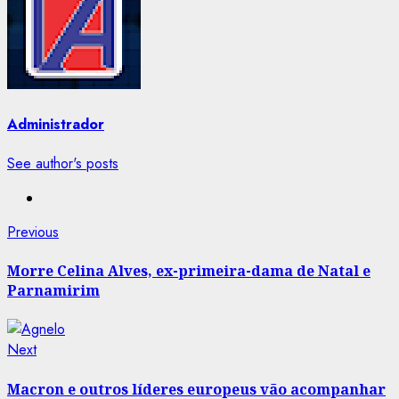
Administrador
See author's posts
Post
Previous
Previous
post:
navigation
Morre Celina Alves, ex-primeira-dama de Natal e
Parnamirim
Next
Next
post:
Macron e outros líderes europeus vão acompanhar