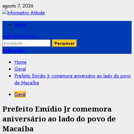
Skip
agosto 7, 2026
to
content
Primary
Início
Menu
Light/Dark Button
Pesquisar
por:
Subscribe
Home
Geral
Prefeito Emídio Jr comemora aniversário ao lado do povo
de Macaíba
Geral
Prefeito Emídio Jr comemora
aniversário ao lado do povo de
Macaíba