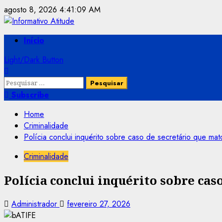
Skip
agosto 8, 2026
4:41:10 AM
to
content
Primary
Início
Menu
Light/Dark Button
Pesquisar
por:
Subscribe
Home
Criminalidade
Polícia conclui inquérito sobre caso de secretário que mato
Criminalidade
Polícia conclui inquérito sobre cas
Administrador
fevereiro 27, 2026