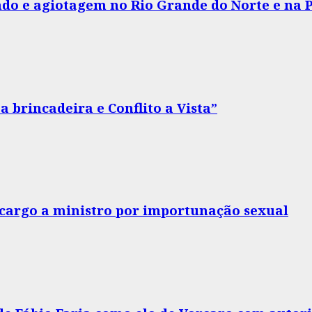
do e agiotagem no Rio Grande do Norte e na 
 brincadeira e Conflito a Vista”
o cargo a ministro por importunação sexual