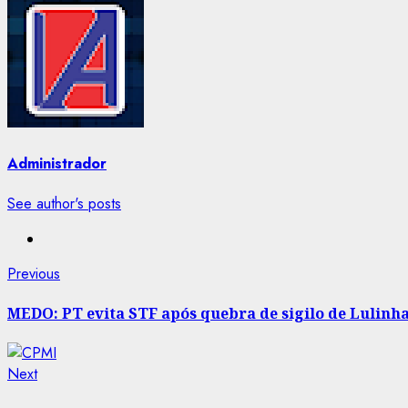
Administrador
See author's posts
Post
Previous
Previous
post:
navigation
MEDO: PT evita STF após quebra de sigilo de Lulinh
Next
Next
post: