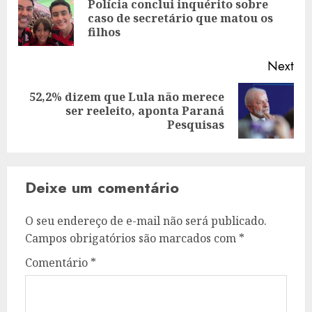
Polícia conclui inquérito sobre
Pre
caso de secretário que matou os
pos
filhos
Next
52,2% dizem que Lula não merece
Next
ser reeleito, aponta Paraná
post:
Pesquisas
Deixe um comentário
O seu endereço de e-mail não será publicado.
Campos obrigatórios são marcados com
*
Comentário
*