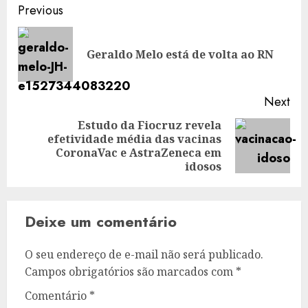
Post
Previous
navigation
Pre
Geraldo Melo está de volta ao RN
pos
Next
Estudo da Fiocruz revela
efetividade média das vacinas
Next
CoronaVac e AstraZeneca em
post:
idosos
Deixe um comentário
O seu endereço de e-mail não será publicado.
Campos obrigatórios são marcados com
*
Comentário
*