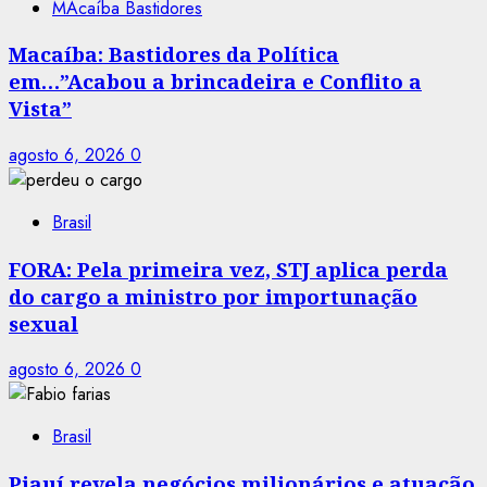
MAcaíba Bastidores
Macaíba: Bastidores da Política
em…”Acabou a brincadeira e Conflito a
Vista”
agosto 6, 2026
0
Brasil
FORA: Pela primeira vez, STJ aplica perda
do cargo a ministro por importunação
sexual
agosto 6, 2026
0
Brasil
Piauí revela negócios milionários e atuação