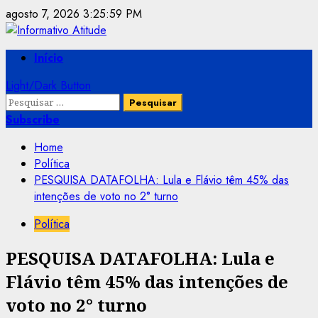
Skip
agosto 7, 2026
3:25:59 PM
to
content
Primary
Início
Menu
Light/Dark Button
Pesquisar
por:
Subscribe
Home
Política
PESQUISA DATAFOLHA: Lula e Flávio têm 45% das
intenções de voto no 2° turno
Política
PESQUISA DATAFOLHA: Lula e
Flávio têm 45% das intenções de
voto no 2° turno