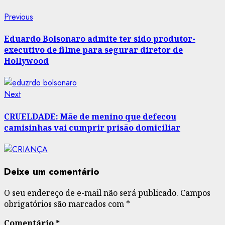
Post
Previous
Previous
post:
navigation
Eduardo Bolsonaro admite ter sido produtor-
executivo de filme para segurar diretor de
Hollywood
Next
Next
post:
CRUELDADE: Mãe de menino que defecou
camisinhas vai cumprir prisão domiciliar
Deixe um comentário
O seu endereço de e-mail não será publicado.
Campos
obrigatórios são marcados com
*
Comentário
*