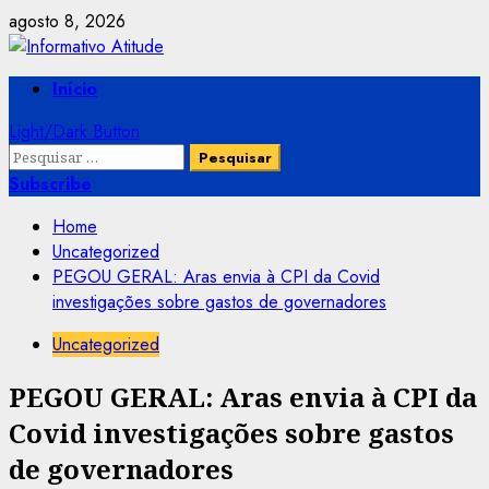
Skip
agosto 8, 2026
to
content
Primary
Início
Menu
Light/Dark Button
Pesquisar
por:
Subscribe
Home
Uncategorized
PEGOU GERAL: Aras envia à CPI da Covid
investigações sobre gastos de governadores
Uncategorized
PEGOU GERAL: Aras envia à CPI da
Covid investigações sobre gastos
de governadores