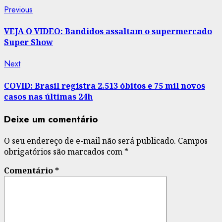
Post
Previous
Previous
post:
navigation
VEJA O VIDEO: Bandidos assaltam o supermercado
Super Show
Next
Next
post:
COVID: Brasil registra 2.513 óbitos e 75 mil novos
casos nas últimas 24h
Deixe um comentário
O seu endereço de e-mail não será publicado.
Campos
obrigatórios são marcados com
*
Comentário
*