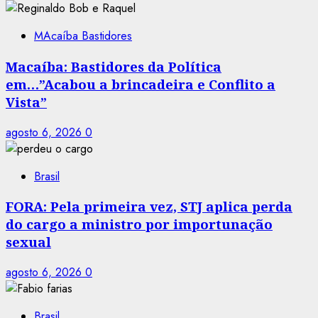
MAcaíba Bastidores
Macaíba: Bastidores da Política
em…”Acabou a brincadeira e Conflito a
Vista”
agosto 6, 2026
0
Brasil
FORA: Pela primeira vez, STJ aplica perda
do cargo a ministro por importunação
sexual
agosto 6, 2026
0
Brasil