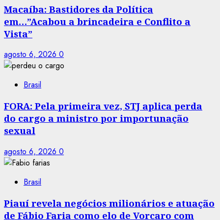
Macaíba: Bastidores da Política
em…”Acabou a brincadeira e Conflito a
Vista”
agosto 6, 2026
0
Brasil
FORA: Pela primeira vez, STJ aplica perda
do cargo a ministro por importunação
sexual
agosto 6, 2026
0
Brasil
Piauí revela negócios milionários e atuação
de Fábio Faria como elo de Vorcaro com