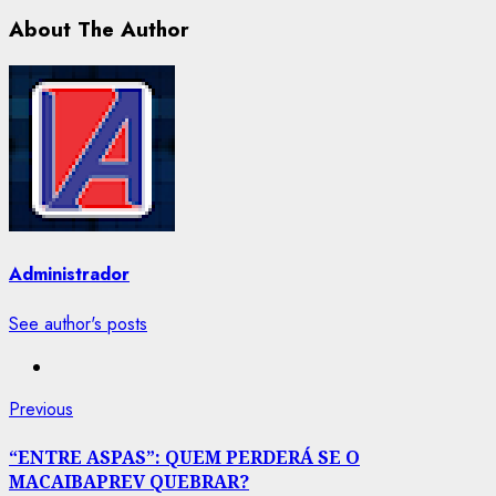
About The Author
Administrador
See author's posts
Post
Previous
Previous
post:
navigation
“ENTRE ASPAS”: QUEM PERDERÁ SE O
MACAIBAPREV QUEBRAR?