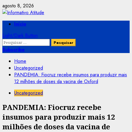
Skip
agosto 8, 2026
to
content
Primary
Início
Menu
Light/Dark Button
Pesquisar
por:
Subscribe
Home
Uncategorized
PANDEMIA: Fiocruz recebe insumos para produzir mais
12 milhões de doses da vacina de Oxford
Uncategorized
PANDEMIA: Fiocruz recebe
insumos para produzir mais 12
milhões de doses da vacina de