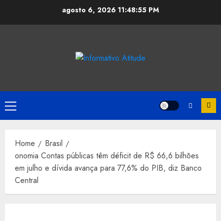
Skip
agosto 6, 2026
11:48:56 PM
to
content
Primary
Menu
Home
Brasil
onomia Contas públicas têm déficit de R$ 66,6 bilhões
em julho e dívida avança para 77,6% do PIB, diz Banco
Central