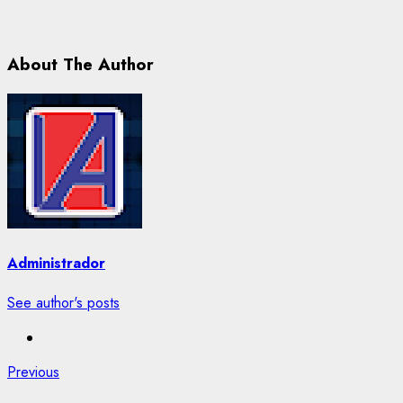
About The Author
Administrador
See author's posts
Post
Previous
Previous
post: