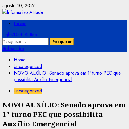
Skip
agosto 10, 2026
to
content
Primary
Início
Menu
Light/Dark Button
Pesquisar
por:
Subscribe
Home
Uncategorized
NOVO AUXÍLIO: Senado aprova em 1º turno PEC que
possibilita Auxílio Emergencial
Uncategorized
NOVO AUXÍLIO: Senado aprova em
1º turno PEC que possibilita
Auxílio Emergencial