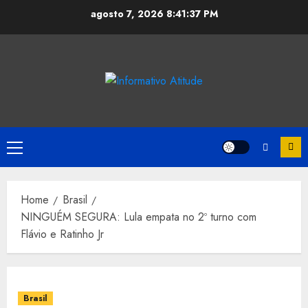
Skip
agosto 7, 2026
8:41:37 PM
to
content
Primary
Menu
Home
Brasil
NINGUÉM SEGURA: Lula empata no 2º turno com
Flávio e Ratinho Jr
Brasil