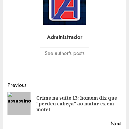
Administrador
See author's posts
Post
Previous
navigation
Crime na suíte 13: homem diz que
Pre
“perdeu cabeça” ao matar ex em
pos
motel
Next