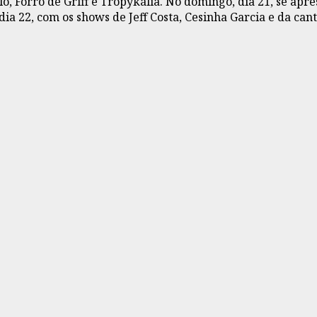
elo, Forró de Griff e Tropykália. No domingo, dia 21, se ap
dia 22, com os shows de Jeff Costa, Cesinha Garcia e da ca