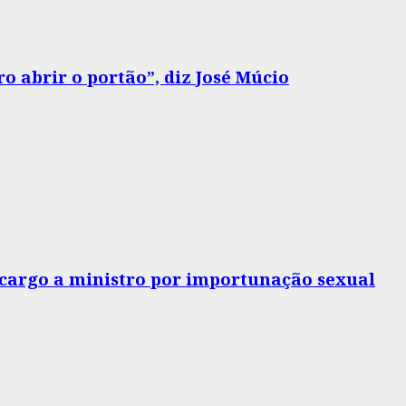
o abrir o portão”, diz José Múcio
o cargo a ministro por importunação sexual