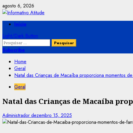
Skip
agosto 6, 2026
to
content
Primary
Início
Menu
Light/Dark Button
Pesquisar
por:
Subscribe
Home
Geral
Natal das Crianças de Macaíba proporciona momentos de f
Geral
Natal das Crianças de Macaíba prop
Administrador
dezembro 15, 2025