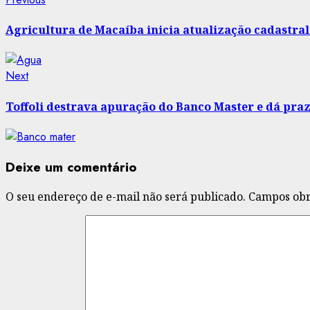
Post
post:
navigation
Agricultura de Macaíba inicia atualização cadastr
Next
Next
post:
Toffoli destrava apuração do Banco Master e dá praz
Deixe um comentário
O seu endereço de e-mail não será publicado.
Campos obr