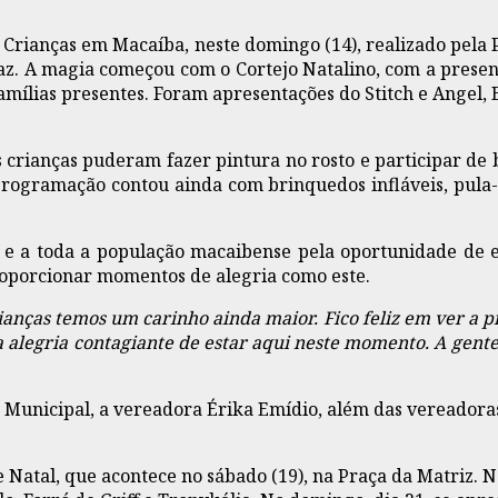
 Crianças em Macaíba, neste domingo (14), realizado pela 
 Paz. A magia começou com o Cortejo Natalino, com a pres
mílias presentes. Foram apresentações do Stitch e Angel, 
s crianças puderam fazer pintura no rosto e participar de
 programação contou ainda com brinquedos infláveis, pula
 e a toda a população macaibense pela oportunidade de 
proporcionar momentos de alegria como este.
ianças temos um carinho ainda maior. Fico feliz em ver a 
alegria contagiante de estar aqui neste momento. A gente 
unicipal, a vereadora Érika Emídio, além das vereadoras C
atal, que acontece no sábado (19), na Praça da Matriz. N