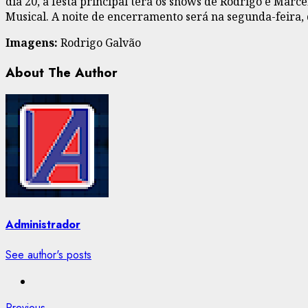
dia 20, a festa principal terá os shows de Rodrigo e Marc
Musical. A noite de encerramento será na segunda-feira, 
Imagens:
Rodrigo Galvão
About The Author
Administrador
See author's posts
Previous
Previous