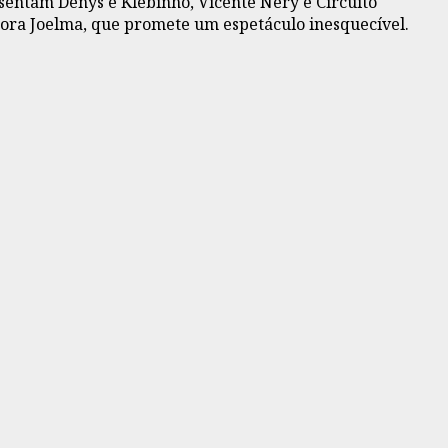
resentam Denys e Klebinho, Vicente Nery e Circuito
ntora Joelma, que promete um espetáculo inesquecível.