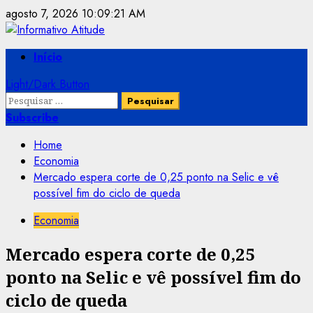
Skip
agosto 7, 2026
10:09:21 AM
to
content
Primary
Início
Menu
Light/Dark Button
Pesquisar
por:
Subscribe
Home
Economia
Mercado espera corte de 0,25 ponto na Selic e vê
possível fim do ciclo de queda
Economia
Mercado espera corte de 0,25
ponto na Selic e vê possível fim do
ciclo de queda