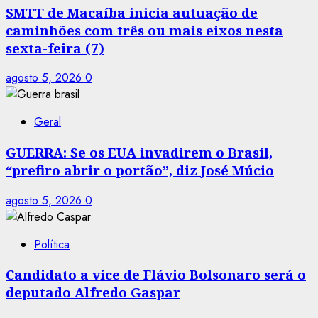
SMTT de Macaíba inicia autuação de
caminhões com três ou mais eixos nesta
sexta-feira (7)
agosto 5, 2026
0
Geral
GUERRA: Se os EUA invadirem o Brasil,
“prefiro abrir o portão”, diz José Múcio
agosto 5, 2026
0
Política
Candidato a vice de Flávio Bolsonaro será o
deputado Alfredo Gaspar