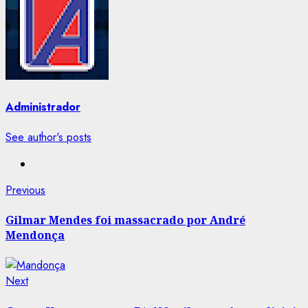
Administrador
See author's posts
Post
Previous
Previous
post:
navigation
Gilmar Mendes foi massacrado por André
Mendonça
Next
Next
post: