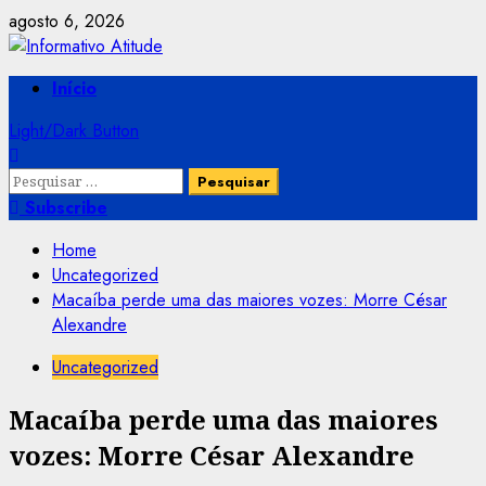
Skip
agosto 6, 2026
to
content
Primary
Início
Menu
Light/Dark Button
Pesquisar
por:
Subscribe
Home
Uncategorized
Macaíba perde uma das maiores vozes: Morre César
Alexandre
Uncategorized
Macaíba perde uma das maiores
vozes: Morre César Alexandre