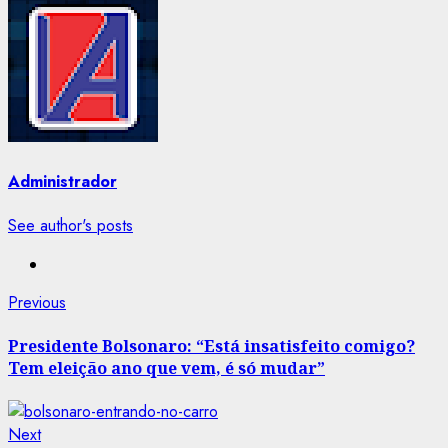
Administrador
See author's posts
Post
Previous
Previous
post:
navigation
Presidente Bolsonaro: “Está insatisfeito comigo?
Tem eleição ano que vem, é só mudar”
Next
Next