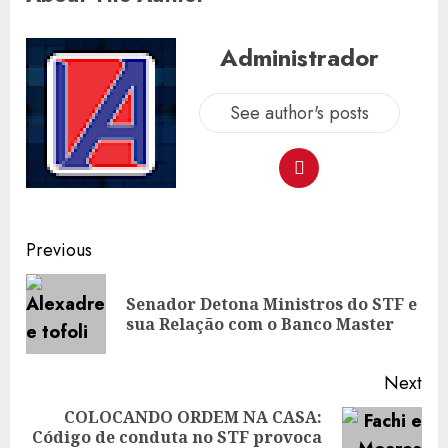
Administrador
See author's posts
Post
Previous
navigation
Senador Detona Ministros do STF e
Pre
sua Relação com o Banco Master
pos
Next
COLOCANDO ORDEM NA CASA:
Código de conduta no STF provoca
Next