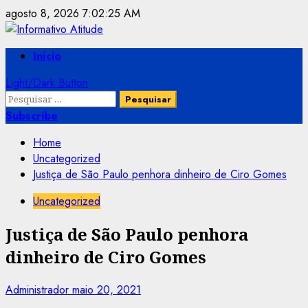
Skip
agosto 8, 2026
7:02:25 AM
to
content
Primary
Início
Menu
Light/Dark Button
Pesquisar
por:
Subscribe
Home
Uncategorized
Justiça de São Paulo penhora dinheiro de Ciro Gomes
Uncategorized
Justiça de São Paulo penhora
dinheiro de Ciro Gomes
Administrador
maio 20, 2021