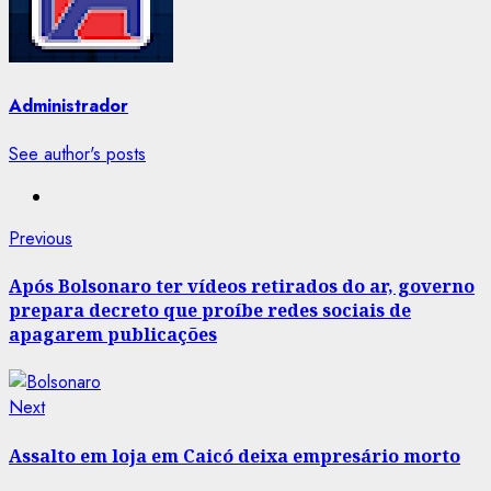
Administrador
See author's posts
Post
Previous
Previous
post:
navigation
Após Bolsonaro ter vídeos retirados do ar, governo
prepara decreto que proíbe redes sociais de
apagarem publicações
Next
Next
post:
Assalto em loja em Caicó deixa empresário morto