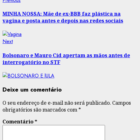
Post
Previous
post:
navigation
MINHA NOSSA: Mãe de ex-BBB faz plástica na
vagina e posta antes e depois nas redes sociais
Next
Next
post:
Bolsonaro e Mauro Cid apertam as mãos antes de
interrogatório no STF
Deixe um comentário
O seu endereço de e-mail não será publicado.
Campos
obrigatórios são marcados com
*
Comentário
*