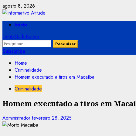
Skip
agosto 8, 2026
to
content
Primary
Início
Menu
Light/Dark Button
Pesquisar
por:
Subscribe
Home
Criminalidade
Homem executado a tiros em Macaíba
Criminalidade
Homem executado a tiros em Maca
Administrador
fevereiro 28, 2025