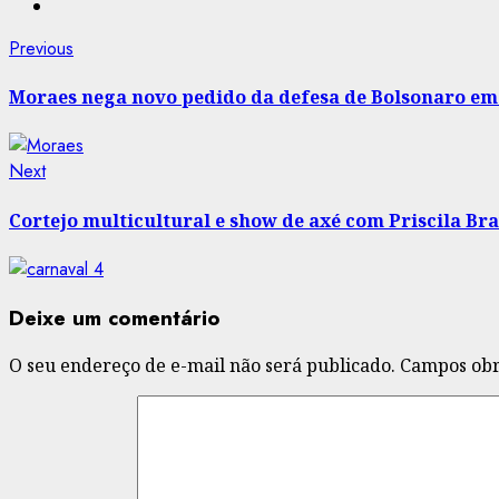
Post
Previous
Previous
post:
navigation
Moraes nega novo pedido da defesa de Bolsonaro em
Next
Next
post:
Cortejo multicultural e show de axé com Priscila B
Deixe um comentário
O seu endereço de e-mail não será publicado.
Campos obr