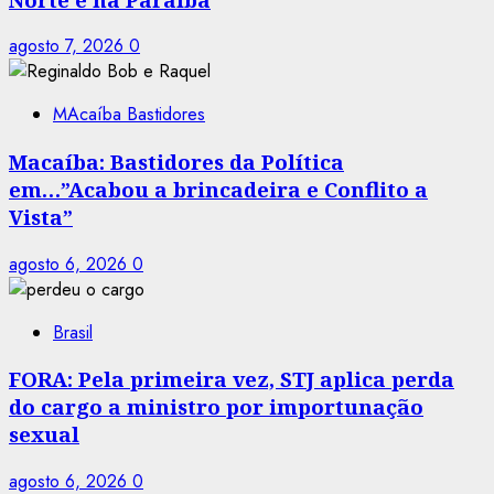
agosto 7, 2026
0
MAcaíba Bastidores
Macaíba: Bastidores da Política
em…”Acabou a brincadeira e Conflito a
Vista”
agosto 6, 2026
0
Brasil
FORA: Pela primeira vez, STJ aplica perda
do cargo a ministro por importunação
sexual
agosto 6, 2026
0