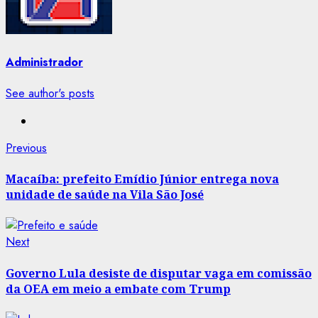
Administrador
See author's posts
Post
Previous
Previous
post:
navigation
Macaíba: prefeito Emídio Júnior entrega nova
unidade de saúde na Vila São José
Next
Next
post:
Governo Lula desiste de disputar vaga em comissão
da OEA em meio a embate com Trump