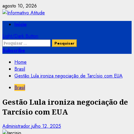
Skip
agosto 10, 2026
to
content
Primary
Início
Menu
Light/Dark Button
Pesquisar
por:
Subscribe
Home
Brasil
Gestão Lula ironiza negociação de Tarcísio com EUA
Brasil
Gestão Lula ironiza negociação de
Tarcísio com EUA
Administrador
julho 12, 2025