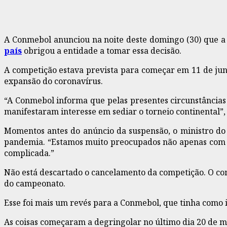
A Conmebol anunciou na noite deste domingo (30) que a 
país
obrigou a entidade a tomar essa decisão.
A competição estava prevista para começar em 11 de jun
expansão do coronavírus.
“A Conmebol informa que pelas presentes circunstâncias
manifestaram interesse em sediar o torneio continental”,
Momentos antes do anúncio da suspensão, o ministro do I
pandemia. “Estamos muito preocupados não apenas com Bu
complicada.”
Não está descartado o cancelamento da competição. O cons
do campeonato.
Esse foi mais um revés para a Conmebol, que tinha como i
As coisas começaram a degringolar no último dia 20 de m