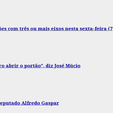
s com três ou mais eixos nesta sexta-feira (7
o abrir o portão”, diz José Múcio
 deputado Alfredo Gaspar