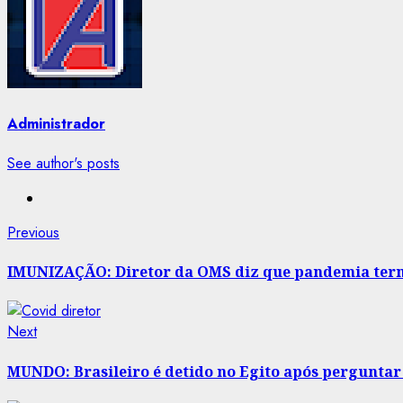
Administrador
See author's posts
Post
Previous
Previous
post:
navigation
IMUNIZAÇÃO: Diretor da OMS diz que pandemia ter
Next
Next
post:
MUNDO: Brasileiro é detido no Egito após perguntar