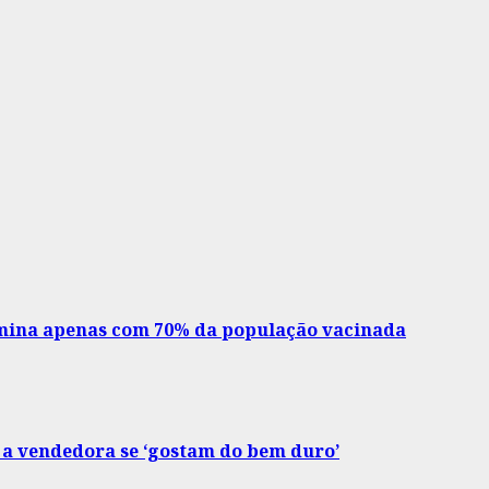
mina apenas com 70% da população vacinada
 a vendedora se ‘gostam do bem duro’